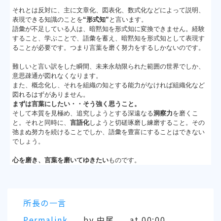
それとは反対に、主に文章化、図表化、数式化などによって説明、
表現できる知識のことを
“形式知”
と言います。
語彙が不足している人は、暗黙知を形式知に変換できません。経験
すること、学ぶことで、語彙を蓄え、暗黙知を形式知として表現す
ることが必要です。つまり言葉を磨く努力をするしかないのです。
難しいと言い訳をした瞬間、未来永劫限られた範囲の世界でしか、
意思疎通が図れなくなります。
また、概念化し、それを組織の知とする能力がなければ組織化など
図れるはずがありません。
まずは言葉にしたい・・そう強く思うこと。
そして本質を見極め、追究しようとする深遠なる
洞察力
を磨くこ
と。それと同時に、
言語化
しようと切磋琢磨し練磨すること。その
弛まぬ努力を続けることでしか、語彙を豊富にすることはできない
でしょう。
心を磨き、言葉を磨いてゆきたい
ものです。
所長の一言
Permalink
by 中尾
at 00:00