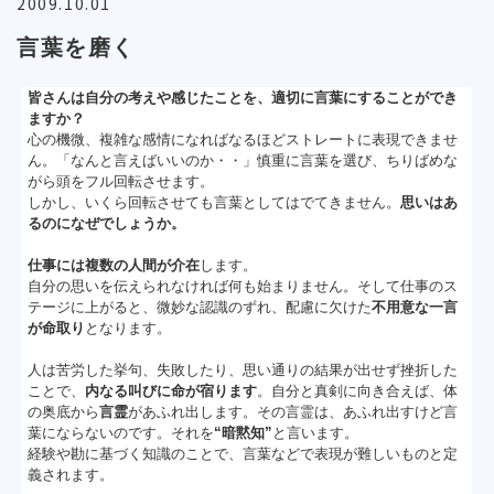
2009.10.01
言葉を磨く
皆さんは自分の考えや感じたことを、適切に言葉にすることができ
ますか？
心の機微、複雑な感情になればなるほどストレートに表現できませ
ん。「なんと言えばいいのか・・」慎重に言葉を選び、ちりばめな
がら頭をフル回転させます。
しかし、いくら回転させても言葉としてはでてきません。
思いはあ
るのになぜでしょうか。
仕事には複数の人間が介在
します。
自分の思いを伝えられなければ何も始まりません。そして仕事のス
テージに上がると、微妙な認識のずれ、配慮に欠けた
不用意な一言
が命取り
となります。
人は苦労した挙句、失敗したり、思い通りの結果が出せず挫折した
ことで、
内なる叫びに命が宿ります
。自分と真剣に向き合えば、体
の奥底から
言霊
があふれ出します。その言霊は、あふれ出すけど言
葉にならないのです。それを
“暗黙知”
と言います。
経験や勘に基づく知識のことで、言葉などで表現が難しいものと定
義されます。