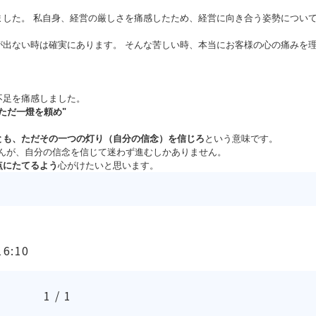
した。 私自身、経営の厳しさを痛感したため、経営に向き合う姿勢につい
。
出ない時は確実にあります。 そんな苦しい時、本当にお客様の心の痛みを
不足を痛感しました。
ただ一燈を頼め"
。
とも、ただその一つの灯り（自分の信念）を信じろ
という意味です。
んが、自分の信念を信じて迷わず進むしかありません。
点にたてるよう
心がけたいと思います。
16:10
1 / 1