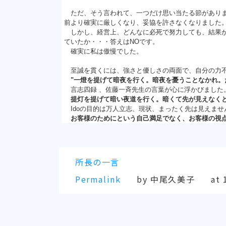
ただ、そう言われて、一つだけ思い当たる節がありま
前より確実に厳しくなり、妥協を許さなくなりました
しかし、経営上、どんなに必死で努力しても、結果が
ていたか・・・答えはNOです。
確実に私は傲慢でした。
至誠を貫くには、強さと優しさの両面で、自分の力
"
一燈を提げて暗夜を行く。暗夜を憂うことなかれ。
言志四録 、佐藤一斉先生の言葉が心に浮かびました
提灯を提げて暗い夜道を行く。暗くて先が見えなく
Idoの目的は万人立志、現状、まったく先は見えませ
お客様のためにという自己満足でなく、お客様の視
所長の一言
Permalink
by 中尾久美子
at 