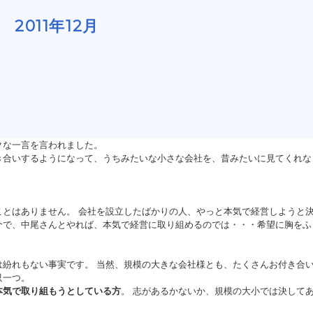
2011年12月
クな一言を言われました。
合いするようになって、うちみたいな小さな会社を、昔みたいに見てくれな
とはありません。 会社を設立したばかりの人、やっと本気で経営しようと
介で、中尾さんとやれば、本気で経営に取り組めるのでは・・・希望に胸をふ
は紛れもない事実です。 当然、規模の大きな会社様とも、たくさんお付き合
只一つ。
本気で取り組もうとしている方
。 志があるかないか、規模の大小では決して