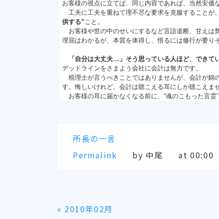
お客様の視点に立てば、同じ内容であれば、当然安価
工夫に工夫を重ねて理不尽な要求を克服することが、
供する”
こと。
お客様や世の中のせいにするなど言語道断、甘えは禁
理屈はわかるが、本質を体得し、悟るには修行が要り
「自分は大丈夫…」そう思っている人ほど、できて
デッドラインをさまよう会社に会計は無力です。
税理士が言うべきことではありませんが、会計が錦の
す。悔しいけれど、会計は聴こえる耳にしか聴こえま
お客様の耳に届かなくなる前に、“魂のこもった言霊
所長の一言
Permalink
by 中尾
at 00:00
«
2010年02月