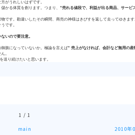
な方がうれしいはずです。
儲かる体質を創ります。つまり、
“売れる値段で、利益が出る商品、サービ
物です。勘違いしたその瞬間、商売の神様はきびすを返して去ってゆきます
そうです。
いないので要注意。
御旗になっていないか。極論を言えば
“
売上がなければ、会計など無用の産
せん。
”を送り続けたいと思います。
1 / 1
main
2010年