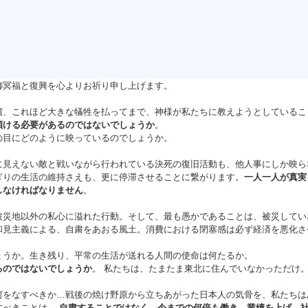
御冥福と復興を心よりお祈り申し上げます。
償、これほど大きな犠牲を払ってまで、神様が私たちに教えようとしているこ
傾ける必要があるのではないでしょうか
。
の目にどのように映っているのでしょうか。
に見えない敵と戦いながら行われている決死の復旧活動も、他人事にしか映ら
ぎりの生活の維持さえも、更に停滞させることに繋がります。
一人一人が真実
しなければなりません
。
被災地以外の私心に溢れた行動。そして、最も愚かであることは、被災してい
和見主義による、自粛をあおる風土。消費における閉塞感は必ず経済を悪化さ
ょうか。生き残り、平常の生活が送れる人間の使命は何たるか。
るのではないでしょうか
。 私たちは、たまたま東北に住んでいなかっただけ
何をなすべきか…戦後の焼け野原から立ちあがった日本人の気骨を、私たちは
すべきことは、
自粛することではなく、今までの何倍も働き、業績を上げ、