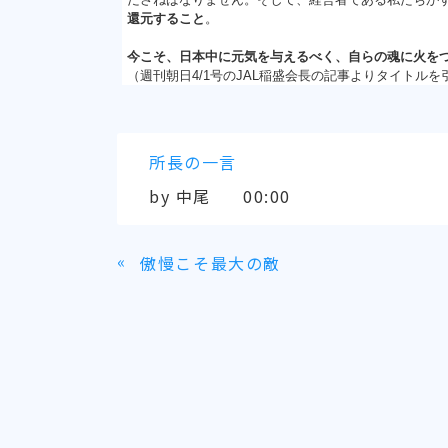
還元すること
。
今こそ、日本中に元気を与えるべく、自らの魂に火を
（週刊朝日4/1号のJAL稲盛会長の記事よりタイトル
所長の一言
by
中尾
00:00
«
傲慢こそ最大の敵