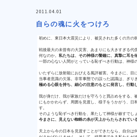
2011.04.01
自らの魂に火をつけろ
初めに、東日本大震災により、被災された多くの方の
戦後最大の未曾有の大災害、あまりにも大きすぎる代
何なのか。
私たちは、その神様の警鐘に、真摯に耳を
一部の心ない人間がとっている恥ずべき行動は、神様
いたずらに放射能におびえる風評被害。今まさに、目
当事者意識の欠落。非常事態での誤った認識は、ぎり
極める心眼を持ち、細心の注意のもとに発言し、行動
我が身だけ、我が家族だけを守ろうと買占めをする、
にもかかわらず、周囲を見渡し、様子をうかがう、日
す。
そのような恥ずべき行動を、果たして神様が赦すでし
今まさに、見えない蜘蛛の糸が天上からたらされてい
天上から今の日本を見渡すことができたなら、自分は
ださねばなりません。そして、経営者である私たちが